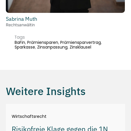
Sabrina Muth
Rechtsanwältin
Tags
BaFin
,
Prämiensparen
,
Prämiensparvertrag
,
Sparkasse
,
Zinsanpassung
,
Zinsklausel
Weitere Insights
Wirtschaftsrecht
Risikofreie Klage gegen die 1N