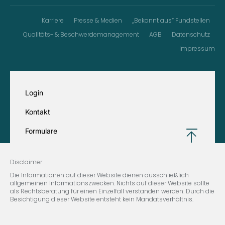
Karriere
Presse & Medien
„Bekannt aus“ Fundstellen
Qualitäts- & Beschwerdemanagement
AGB
Datenschutz
Impressum
Login
Kontakt
Formulare
Disclaimer
Die Informationen auf dieser Website dienen ausschließlich
allgemeinen Informationszwecken. Nichts auf dieser Website sollte
als Rechtsberatung für einen Einzelfall verstanden werden. Durch die
Besichtigung dieser Website entsteht kein Mandatsverhältnis.