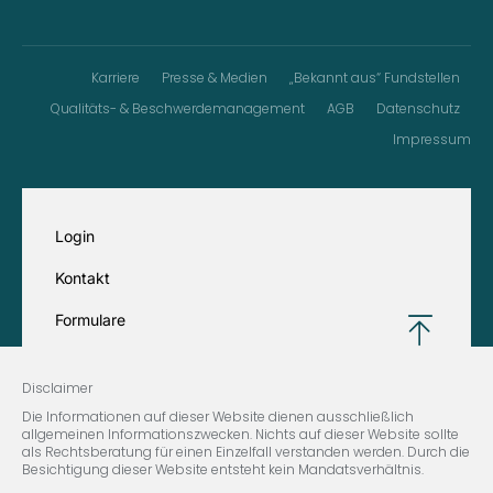
Karriere
Presse & Medien
„Bekannt aus“ Fundstellen
Qualitäts- & Beschwerdemanagement
AGB
Datenschutz
Impressum
Login
Kontakt
Formulare
Disclaimer
Die Informationen auf dieser Website dienen ausschließlich
allgemeinen Informationszwecken. Nichts auf dieser Website sollte
als Rechtsberatung für einen Einzelfall verstanden werden. Durch die
Besichtigung dieser Website entsteht kein Mandatsverhältnis.