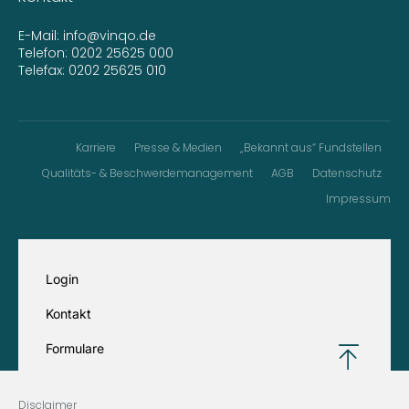
E-Mail:
info@vinqo.de
Telefon:
0202 25625 000
Telefax: 0202 25625 010
Karriere
Presse & Medien
„Bekannt aus“ Fundstellen
Qualitäts- & Beschwerdemanagement
AGB
Datenschutz
Impressum
Login
Kontakt
Formulare
Disclaimer