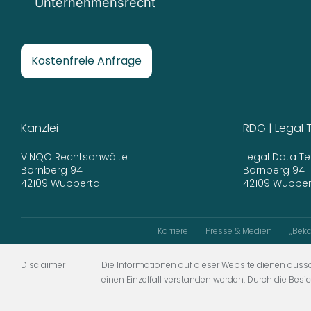
Unternehmensrecht
Kostenfreie Anfrage
Kanzlei
RDG | Legal 
VINQO Rechtsanwälte
Legal Data 
Bornberg 94
Bornberg 94
42109 Wuppertal
42109 Wupper
Karriere
Presse & Medien
„Beka
Disclaimer
Die Informationen auf dieser Website dienen aussc
einen Einzelfall verstanden werden. Durch die Besi