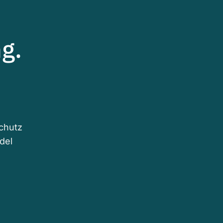
g.
schutz
del