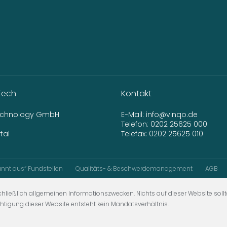
Tech
Kontakt
Technology GmbH
E-Mail:
info@vinqo.de
Telefon:
0202 25625 000
tal
Telefax: 0202 25625 010
nnt aus“ Fundstellen
Qualitäts- & Beschwerdemanagement
AGB
hließlich allgemeinen Informationszwecken. Nichts auf dieser Website sollt
chtigung dieser Website entsteht kein Mandatsverhältnis.