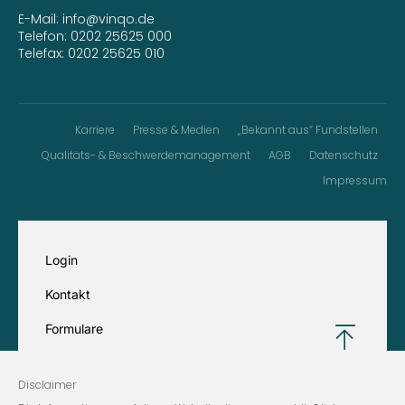
E-Mail:
info@vinqo.de
Telefon:
0202 25625 000
Telefax: 0202 25625 010
Karriere
Presse & Medien
„Bekannt aus“ Fundstellen
Qualitäts- & Beschwerdemanagement
AGB
Datenschutz
Impressum
Login
Kontakt
Formulare
Disclaimer