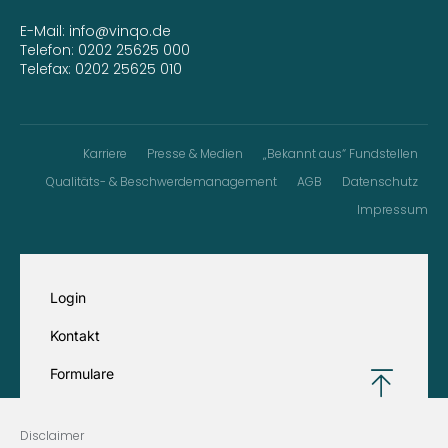
E-Mail:
info@vinqo.de
Telefon:
0202 25625 000
Telefax: 0202 25625 010
Karriere
Presse & Medien
„Bekannt aus“ Fundstellen
Qualitäts- & Beschwerdemanagement
AGB
Datenschutz
Impressum
Login
Kontakt
Formulare
Disclaimer