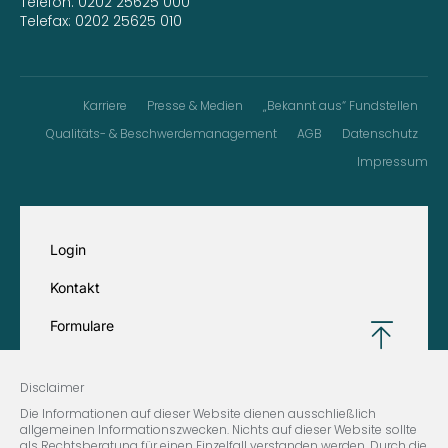
Telefon:
0202 25625 000
Telefax: 0202 25625 010
Karriere
Presse & Medien
„Bekannt aus“ Fundstellen
Qualitäts- & Beschwerdemanagement
AGB
Datenschutz
Impressum
Login
Kontakt
Formulare
Disclaimer
Die Informationen auf dieser Website dienen ausschließlich
allgemeinen Informationszwecken. Nichts auf dieser Website sollte
als Rechtsberatung für einen Einzelfall verstanden werden. Durch die