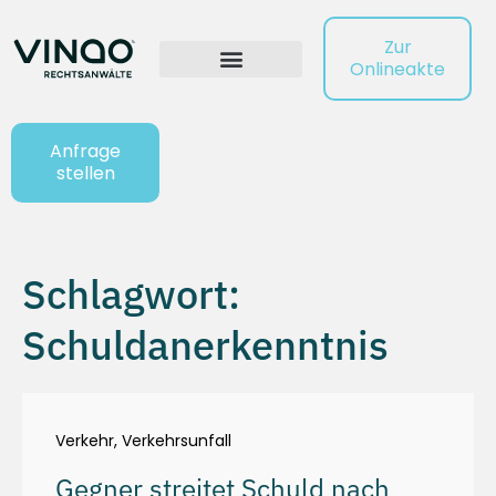
Zur
Onlineakte
Anfrage
stellen
Schlagwort:
Schuldanerkenntnis
Verkehr
,
Verkehrsunfall
Gegner streitet Schuld nach