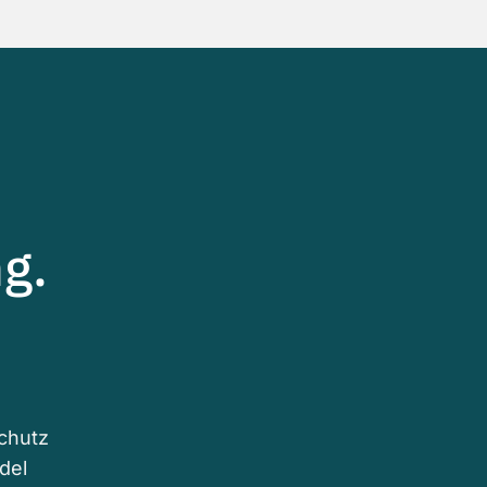
g.
schutz
del