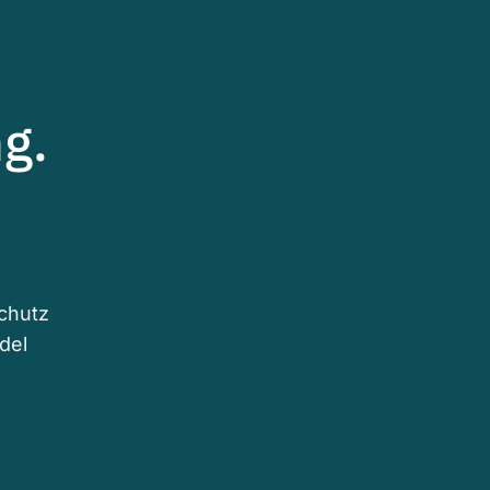
g.
schutz
del