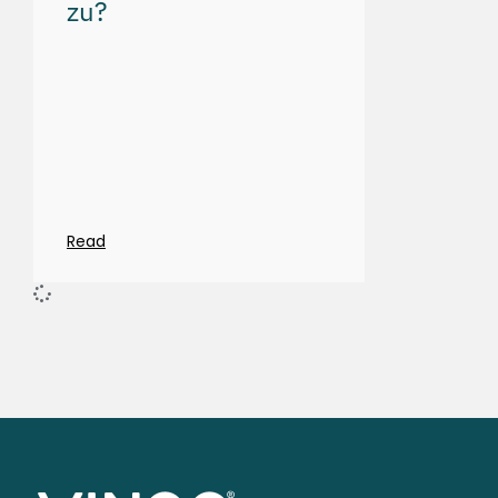
zu?
Read