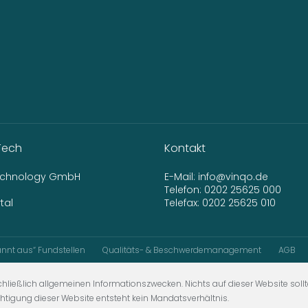
Tech
Kontakt
Technology GmbH
E-Mail:
info@vinqo.de
Telefon:
0202 25625 000
tal
Telefax: 0202 25625 010
nnt aus“ Fundstellen
Qualitäts- & Beschwerdemanagement
AGB
hließlich allgemeinen Informationszwecken. Nichts auf dieser Website sollt
chtigung dieser Website entsteht kein Mandatsverhältnis.