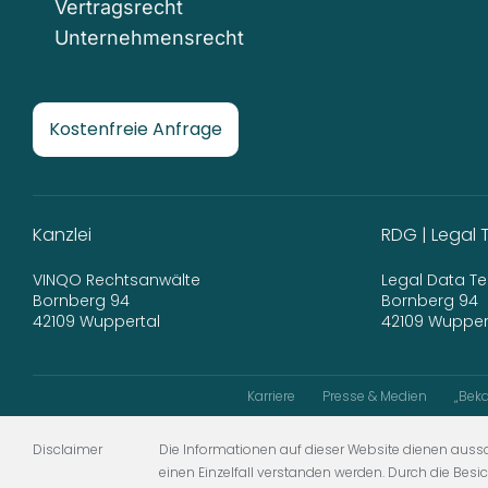
Vertragsrecht
Unternehmensrecht
Kostenfreie Anfrage
Kanzlei
RDG | Legal 
VINQO Rechtsanwälte
Legal Data 
Bornberg 94
Bornberg 94
42109 Wuppertal
42109 Wupper
Karriere
Presse & Medien
„Beka
Disclaimer
Die Informationen auf dieser Website dienen aussc
einen Einzelfall verstanden werden. Durch die Besi