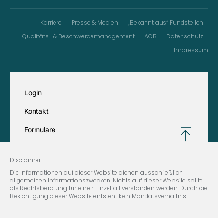
Karriere
Presse & Medien
„Bekannt aus“ Fundstellen
Qualitäts- & Beschwerdemanagement
AGB
Datenschutz
Impressum
Login
Kontakt
Formulare
Disclaimer
Die Informationen auf dieser Website dienen ausschließlich
allgemeinen Informationszwecken. Nichts auf dieser Website sollte
als Rechtsberatung für einen Einzelfall verstanden werden. Durch die
Besichtigung dieser Website entsteht kein Mandatsverhältnis.