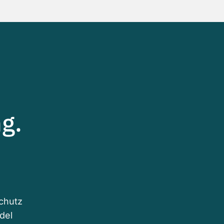
g.
schutz
del