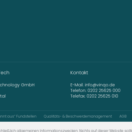
Tech
Kontakt
Technology GmbH
E-Mail:
info@vinqo.de
Telefon:
0202 25625 000
tal
Telefax: 0202 25625 010
nnt aus“ Fundstellen
Qualitäts- & Beschwerdemanagement
AGB
hließlich allgemeinen Informationszwecken. Nichts auf dieser Website sollt