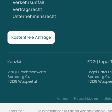
Verkehrsunfall
Vertragsrecht
Unternehmensrecht
Kostenfreie Anfrage
Kanzlei
RDG | Legal 
VINQO Rechtsanwälte
Legal Data 
Bornberg 94
Bornberg 94
42109 Wuppertal
42109 Wupper
Karriere
Presse & Medien
„Beka
Disclaimer
Die Informationen auf dieser Website dienen aussc