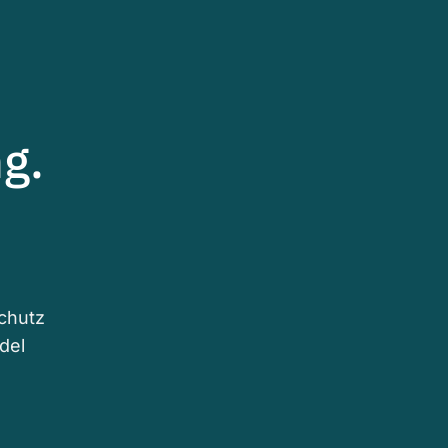
g.
schutz
del