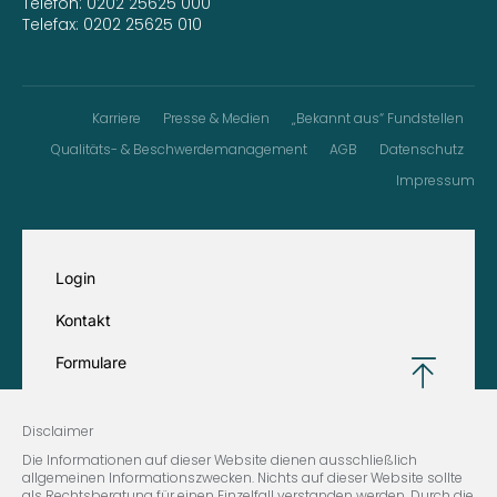
Telefon:
0202 25625 000
Telefax: 0202 25625 010
Karriere
Presse & Medien
„Bekannt aus“ Fundstellen
Qualitäts- & Beschwerdemanagement
AGB
Datenschutz
Impressum
Login
Kontakt
Formulare
Disclaimer
Die Informationen auf dieser Website dienen ausschließlich
allgemeinen Informationszwecken. Nichts auf dieser Website sollte
als Rechtsberatung für einen Einzelfall verstanden werden. Durch die