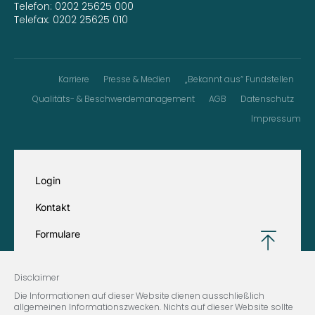
Telefon:
0202 25625 000
Telefax: 0202 25625 010
Karriere
Presse & Medien
„Bekannt aus“ Fundstellen
Qualitäts- & Beschwerdemanagement
AGB
Datenschutz
Impressum
Login
Kontakt
Formulare
Disclaimer
Die Informationen auf dieser Website dienen ausschließlich
allgemeinen Informationszwecken. Nichts auf dieser Website sollte